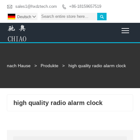

sales1@hxdztech.com
+86-18159657519


Deutsch

Togg
nach Hause
>
Produkte
>
high quality radio alarm clock
high quality radio alarm clock